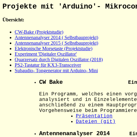
Projekte mit 'Arduino'- Mikroco
Übersicht:
CW-Bake (Projektstudie)
Antennenanalyser 2014 ( Selbstbauprojekt)
Antennenanalyser 2015 ( Selbstbauprojekt)
Elektronische Morsetaste (Projektstudie)
Experiment 'Digitaler Oszillator'
Quarzersatz durch Digitalen Oszillator (2018)
PS2-Tastatur für KX3-Transceiver
Subaudio- Tongenerator mit Arduino- Mini
CW Bake
Eine Projektstu
Ein Programm, welches einen vorg
analysiert und in Einzelelemente
anschließend zu einem Hauptprogr
Vorgehensweise beim Programmiere
Präsentation
Dateien (git)
Antennenanalyser 2014
Ein 